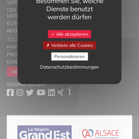
Bestimmen Sie, welche
VORSTELLUNG
Dienste benutzt
DER ZWEISPRACHIGE
werden dürfen
UNTERRICHT
ELTERN ALSACE - EUROSTAGES
RECRUTORRS
Alle akzeptieren
TOOLBOX
Verbiete alle Cookies
PARTNER
PRESSESCHAU
Personalisieren
KONTAKT
Datenschutzbestimmungen
MITGLIEDER WERDEN
SOZIALE MEDIEN