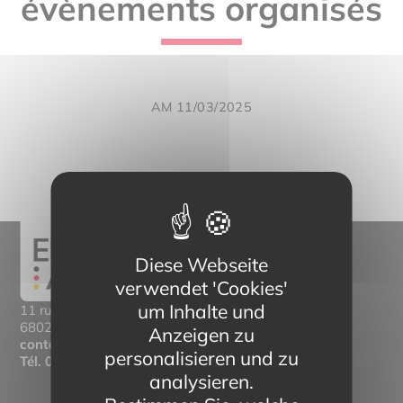
évènements organisés
AM 11/03/2025
Diese Webseite
verwendet 'Cookies'
um Inhalte und
11 rue Mittlerweg,
68025 Colmar Cedex
Anzeigen zu
contact@eltern-bilinguisme.org
personalisieren und zu
Tél.
03 89 20 46 74
analysieren.