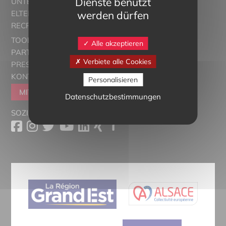
Dienste benutzt
UNTERRICHT
werden dürfen
ELTERN ALSACE - EUROSTAGES
RECRUTORRS
TOOLBOX
Alle akzeptieren
PARTNER
Verbiete alle Cookies
PRESSESCHAU
KONTAKT
Personalisieren
MITGLIEDER WERDEN
Datenschutzbestimmungen
SOZIALE MEDIEN