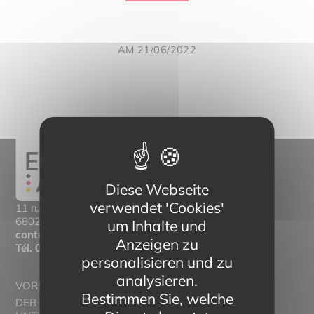
AM 21/06/2022
Diese Webseite
verwendet 'Cookies'
11 rue Mittlerweg,
68025 Colmar Cedex
um Inhalte und
contact@eltern-bilinguisme.org
Anzeigen zu
Tél.
03 89 20 46 74
personalisieren und zu
analysieren.
VORSTELLUNG
Bestimmen Sie, welche
DER ZWEISPRACHIGE