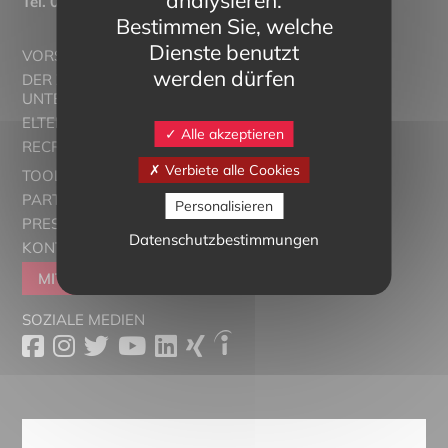
Tél.
03 89 20 46 74
Bestimmen Sie, welche
Dienste benutzt
VORSTELLUNG
werden dürfen
DER ZWEISPRACHIGE
UNTERRICHT
ELTERN ALSACE - EUROSTAGES
Alle akzeptieren
RECRUTORRS
Verbiete alle Cookies
TOOLBOX
PARTNER
Personalisieren
PRESSESCHAU
Datenschutzbestimmungen
KONTAKT
MITGLIEDER WERDEN
SOZIALE MEDIEN