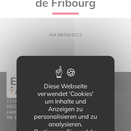
de Fribourg
AM 08/09/2022
Diese Webseite
verwendet 'Cookies'
um Inhalte und
11 rue Mittlerweg,
68025 Colmar Cedex
Anzeigen zu
contact@eltern-bilinguisme.org
personalisieren und zu
Tél.
03 89 20 46 74
analysieren.