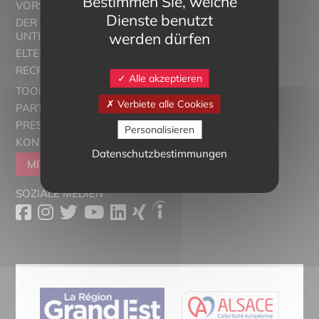
Bestimmen Sie, welche
VORSTELLUNG
Dienste benutzt
DER ZWEISPRACHIGE
werden dürfen
UNTERRICHT
ELTERN ALSACE - EUROSTAGES
RECRUTORRS
Alle akzeptieren
TOOLBOX
Verbiete alle Cookies
PARTNER
PRESSESCHAU
Personalisieren
KONTAKT
Datenschutzbestimmungen
MITGLIEDER WERDEN
SOZIALE MEDIEN