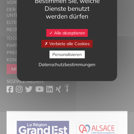
Bestimmen Sie, welche
VORSTELLUNG
Dienste benutzt
DER ZWEISPRACHIGE
werden dürfen
UNTERRICHT
ELTERN ALSACE - EUROSTAGES
RECRUTORRS
Alle akzeptieren
TOOLBOX
Verbiete alle Cookies
PARTNER
PRESSESCHAU
Personalisieren
KONTAKT
Datenschutzbestimmungen
MITGLIEDER WERDEN
SOZIALE MEDIEN