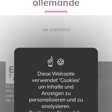
allemande
AM 11/04/2023
Diese Webseite
verwendet 'Cookies'
um Inhalte und
11 rue Mittlerweg,
68025 Colmar Cedex
Anzeigen zu
contact@eltern-bilinguisme.org
personalisieren und zu
Tél.
03 89 20 46 74
analysieren.