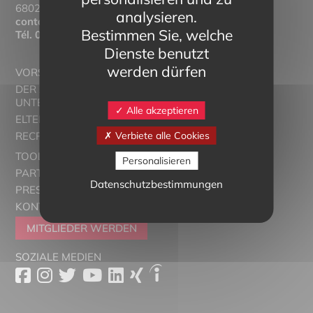
68025 Colmar Cedex
analysieren.
contact@eltern-bilinguisme.org
Bestimmen Sie, welche
Tél.
03 89 20 46 74
Dienste benutzt
werden dürfen
VORSTELLUNG
DER ZWEISPRACHIGE
UNTERRICHT
Alle akzeptieren
ELTERN ALSACE - EUROSTAGES
Verbiete alle Cookies
RECRUTORRS
TOOLBOX
Personalisieren
PARTNER
Datenschutzbestimmungen
PRESSESCHAU
KONTAKT
MITGLIEDER WERDEN
SOZIALE MEDIEN