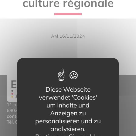
culture régionale
AM 16/11/2024
Diese Webseite
verwendet 'Cookies'
um Inhalte und
11 rue Mittlerweg,
68025 Colmar Cedex
Anzeigen zu
contact@eltern-bilinguisme.org
personalisieren und zu
Tél.
03 89 20 46 74
analysieren.