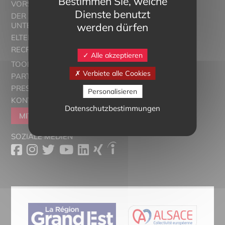
Bestimmen Sie, welche
VORSTELLUNG
Dienste benutzt
DER ZWEISPRACHIGE
werden dürfen
UNTERRICHT
ELTERN ALSACE - EUROSTAGES
RECRUTORRS
Alle akzeptieren
TOOLBOX
Verbiete alle Cookies
PARTNER
PRESSESCHAU
Personalisieren
KONTAKT
Datenschutzbestimmungen
MITGLIEDER WERDEN
SOZIALE MEDIEN