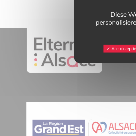
Diese We
personalisier
11 rue Mittlerw
Alle akzepti
68025 Colmar 
contact@eltern
Tél.
03 89 20 4