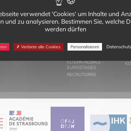
bseite verwendet 'Cookies' um Inhalte und An
en und zu analysieren. Bestimmen Sie, welche D
werden dürfen
eg,
VORSTELLUNG
T
Datenschut
eren
Verbiete alle Cookies
Personalisieren
Cedex
DER ZWEISPRACHIGE
PA
-bilinguisme.org
UNTERRICHT
PR
6 74
ELTERN ALSACE -
K
EUROSTAGES
RECRUTORRS