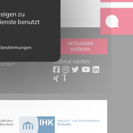
zeigen zu
ienste benutzt
OOLBOX
MITGLIEDER
zbestimmungen
WERDEN
RTNER
ESSESCHAU
SOZIALE MEDIEN
ONTAKT