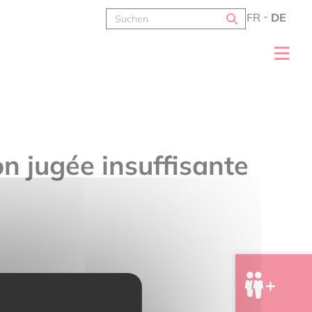
FR
DE
n jugée insuffisante