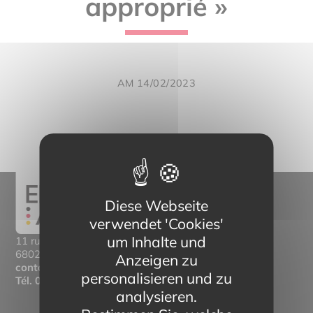
approprié »
AM 14/02/2023
Diese Webseite
verwendet 'Cookies'
um Inhalte und
11 rue Mittlerweg,
68025 Colmar Cedex
Anzeigen zu
contact@eltern-bilinguisme.org
personalisieren und zu
Tél.
03 89 20 46 74
analysieren.