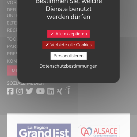
Bestimmen Sie, welche
VORSTELLUNG
Dienste benutzt
DER ZWEISPRACHIGE
werden dürfen
UNTERRICHT
ELTERN ALSACE - EUROSTAGES
RECRUTORRS
Alle akzeptieren
TOOLBOX
Verbiete alle Cookies
PARTNER
PRESSESCHAU
Personalisieren
KONTAKT
Datenschutzbestimmungen
MITGLIEDER WERDEN
SOZIALE MEDIEN