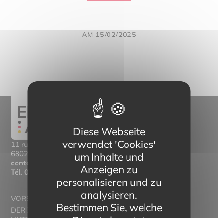
AM 15/02/2025
Diese Webseite
verwendet 'Cookies'
11 rue Mittlerweg,
68025 Colmar Cedex
um Inhalte und
contact@eltern-bilinguisme.org
Anzeigen zu
Tél.
03 89 20 46 74
personalisieren und zu
analysieren.
VORSTELLUNG
Bestimmen Sie, welche
DER ZWEISPRACHIGE