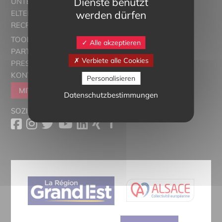
Dienste benutzt
UNTERRICHT
werden dürfen
ELTERN ALSACE - EUROSTAGES
RECRUTORRS
TOOLBOX
Alle akzeptieren
PARTNER
Verbiete alle Cookies
PRESSESCHAU
KONTAKT
Personalisieren
MITGLIEDER WERDEN
Datenschutzbestimmungen
SOZIALE MEDIEN