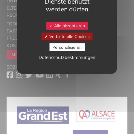
Dienste benutzt
UNTERRICHT
werden dürfen
ELTERN ALSACE - EUROSTAGES
RECRUTORRS
TOOLBOX
Alle akzeptieren
PARTNER
Verbiete alle Cookies
PRESSESCHAU
KONTAKT
Personalisieren
MITGLIEDER WERDEN
Datenschutzbestimmungen
SOZIALE MEDIEN