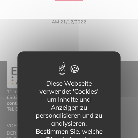
AM 21/12/2022
Diese Webseite
verwendet 'Cookies'
11 rue Mittlerweg,
68025 Colmar Cedex
um Inhalte und
contact@eltern-bilinguisme.org
Anzeigen zu
Tél.
03 89 20 46 74
personalisieren und zu
analysieren.
VORSTELLUNG
Bestimmen Sie, welche
DER ZWEISPRACHIGE