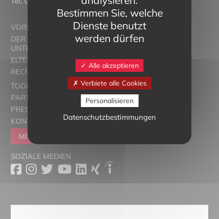
Tél.
03 89 20 46 74
Bestimmen Sie, welche
Dienste benutzt
VORSTELLUNG
werden dürfen
DER ZWEISPRACHIGE
UNTERRICHT
ELTERN ALSACE - EUROSTAGES
Alle akzeptieren
RECRUTORRS
Verbiete alle Cookies
TOOLBOX
PARTNER
Personalisieren
PRESSESCHAU
Datenschutzbestimmungen
KONTAKT
MITGLIEDER WERDEN
SOZIALE MEDIEN