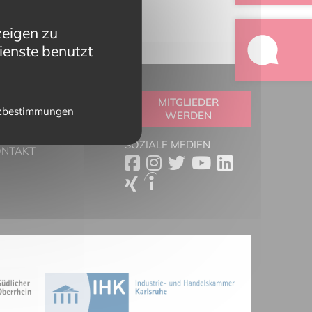
zeigen zu
ienste benutzt
OOLBOX
MITGLIEDER
zbestimmungen
WERDEN
RTNER
ESSESCHAU
SOZIALE MEDIEN
ONTAKT