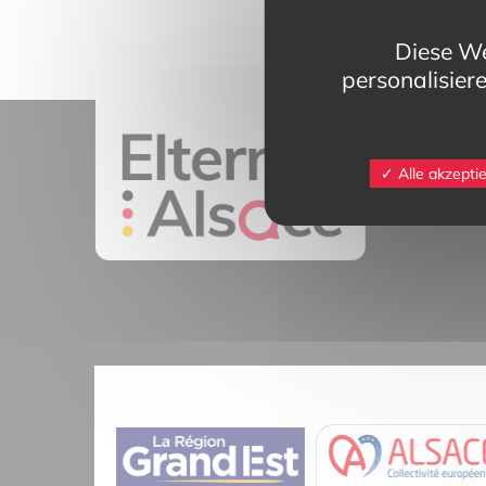
Diese We
personalisier
11 rue Mittlerw
Alle akzepti
68025 Colmar 
contact@eltern
Tél.
03 89 20 4