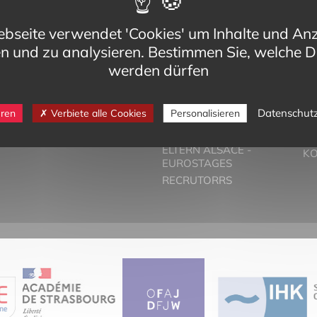
bseite verwendet 'Cookies' um Inhalte und An
en und zu analysieren. Bestimmen Sie, welche D
werden dürfen
eg,
VORSTELLUNG
T
Datenschut
eren
Verbiete alle Cookies
Personalisieren
Cedex
DER ZWEISPRACHIGE
PA
-bilinguisme.org
UNTERRICHT
PR
6 74
ELTERN ALSACE -
K
EUROSTAGES
RECRUTORRS