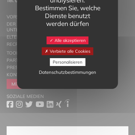
Tél.
03 89 20 46 74
Bestimmen Sie, welche
Dienste benutzt
VORSTELLUNG
werden dürfen
DER ZWEISPRACHIGE
UNTERRICHT
ELTERN ALSACE - EUROSTAGES
Alle akzeptieren
RECRUTORRS
Verbiete alle Cookies
TOOLBOX
PARTNER
Personalisieren
PRESSESCHAU
Datenschutzbestimmungen
KONTAKT
MITGLIEDER WERDEN
SOZIALE MEDIEN