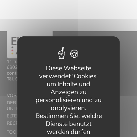
11 rue Mittlerweg,
Diese Webseite
68025 Colmar Cedex
contact@eltern-bilinguisme.org
verwendet 'Cookies'
Tél.
03 89 20 46 74
um Inhalte und
Anzeigen zu
VORSTELLUNG
personalisieren und zu
DER ZWEISPRACHIGE
analysieren.
UNTERRICHT
Bestimmen Sie, welche
ELTERN ALSACE - EUROSTAGES
Dienste benutzt
RECRUTORRS
werden dürfen
TOOLBOX