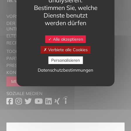
Tél.
03 89 20 46 74
Bestimmen Sie, welche
Dienste benutzt
VORSTELLUNG
werden dürfen
DER ZWEISPRACHIGE
UNTERRICHT
ELTERN ALSACE - EUROSTAGES
Alle akzeptieren
RECRUTORRS
Verbiete alle Cookies
TOOLBOX
PARTNER
Personalisieren
PRESSESCHAU
Datenschutzbestimmungen
KONTAKT
MITGLIEDER WERDEN
SOZIALE MEDIEN