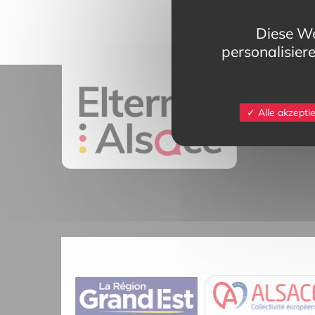
Diese We
personalisier
11 rue Mittlerw
Alle akzepti
68025 Colmar 
contact@eltern
Tél.
03 89 20 4