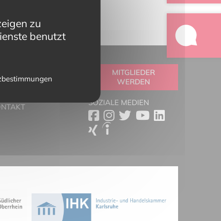
zeigen zu
ienste benutzt
OOLBOX
MITGLIEDER
zbestimmungen
WERDEN
RTNER
ESSESCHAU
SOZIALE MEDIEN
ONTAKT