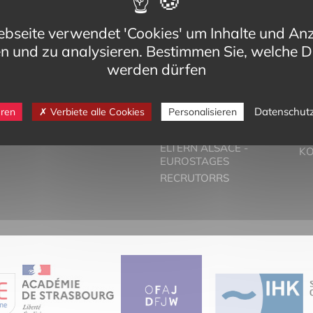
bseite verwendet 'Cookies' um Inhalte und An
en und zu analysieren. Bestimmen Sie, welche D
werden dürfen
eg,
VORSTELLUNG
T
Datenschut
eren
Verbiete alle Cookies
Personalisieren
Cedex
DER ZWEISPRACHIGE
PA
-bilinguisme.org
UNTERRICHT
PR
6 74
ELTERN ALSACE -
K
EUROSTAGES
RECRUTORRS