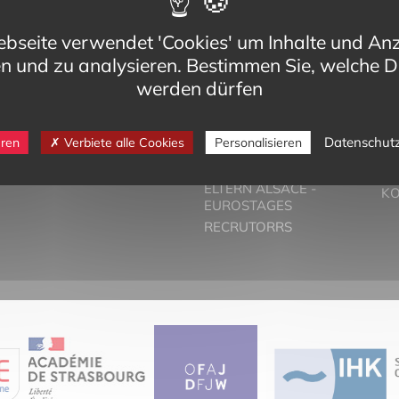
bseite verwendet 'Cookies' um Inhalte und An
en und zu analysieren. Bestimmen Sie, welche D
werden dürfen
eg,
VORSTELLUNG
T
Datenschut
eren
Verbiete alle Cookies
Personalisieren
Cedex
DER ZWEISPRACHIGE
PA
-bilinguisme.org
UNTERRICHT
PR
6 74
ELTERN ALSACE -
K
EUROSTAGES
RECRUTORRS