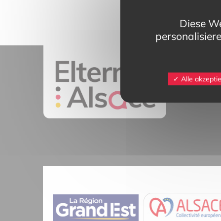
Diese We
personalisier
11 rue Mittlerw
Alle akzepti
68025 Colmar 
contact@eltern
Tél.
03 89 20 4