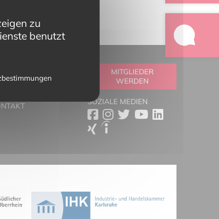
zeigen zu
ienste benutzt
OOLBOX
MITGLIEDER
zbestimmungen
WERDEN
RTNER
ESSESCHAU
SOZIALE MEDIEN
ONTAKT