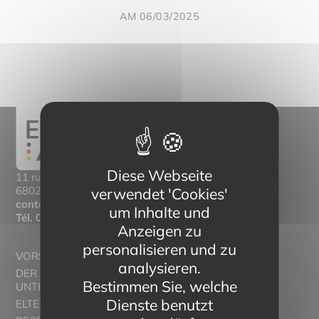
AM 06/03/2025
Diese Webseite
11 rue Mittlerweg,
68025 Colmar Cedex
verwendet 'Cookies'
contact@eltern-bilinguisme.org
um Inhalte und
Tél.
03 89 20 46 74
Anzeigen zu
personalisieren und zu
VORSTELLUNG
analysieren.
DER ZWEISPRACHIGE
Bestimmen Sie, welche
UNTERRICHT
Dienste benutzt
ELTERN ALSACE - EUROSTAGES