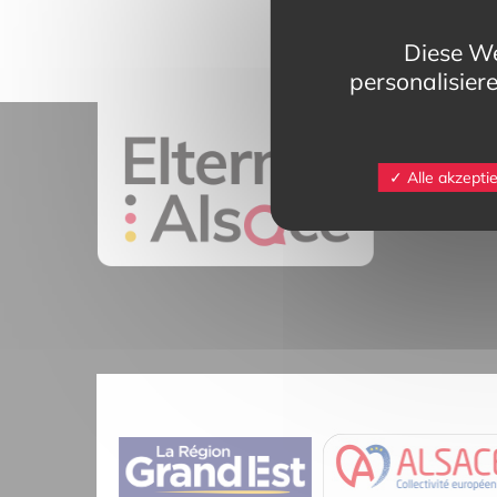
Diese We
personalisier
11 rue Mittlerw
Alle akzepti
68025 Colmar 
contact@eltern
Tél.
03 89 20 4