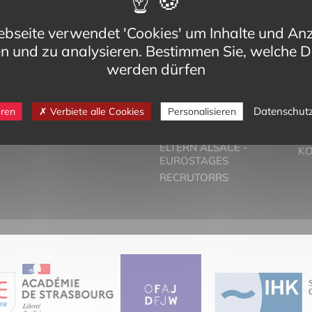
bseite verwendet 'Cookies' um Inhalte und An
en und zu analysieren. Bestimmen Sie, welche D
werden dürfen
eg,
VORSTELLUNG
T
Datenschut
eren
Verbiete alle Cookies
Personalisieren
Cedex
DER ZWEISPRACHIGE
PA
-bilinguisme.org
UNTERRICHT
PR
6 74
ELTERN ALSACE -
K
EUROSTAGES
RECRUTORRS