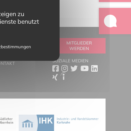
zeigen zu
ienste benutzt
OOLBOX
MITGLIEDER
zbestimmungen
WERDEN
RTNER
ESSESCHAU
SOZIALE MEDIEN
ONTAKT