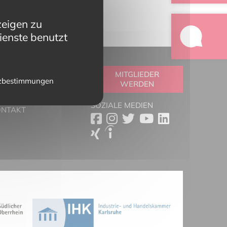
zeigen zu
ienste benutzt
OOLBOX
MITGLIEDER
zbestimmungen
WERDEN
RTNER
ESSESCHAU
SOZIALE MEDIEN
ONTAKT