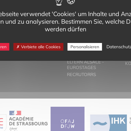
bseite verwendet 'Cookies' um Inhalte und An
en und zu analysieren. Bestimmen Sie, welche D
werden dürfen
eg,
VORSTELLUNG
T
Datenschut
eren
Verbiete alle Cookies
Personalisieren
Cedex
DER ZWEISPRACHIGE
PA
-bilinguisme.org
UNTERRICHT
PR
6 74
ELTERN ALSACE -
K
EUROSTAGES
RECRUTORRS