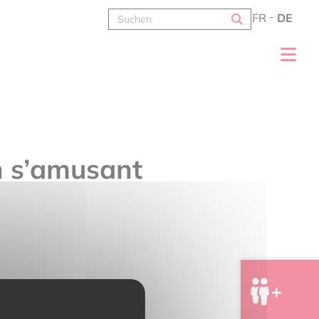
FR
DE
n s’amusant