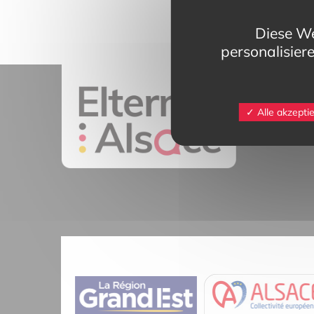
Diese We
personalisier
11 rue Mittlerw
Alle akzepti
68025 Colmar 
contact@eltern
Tél.
03 89 20 4