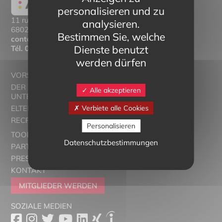
personalisieren und zu
11 rue Mittlerweg,
analysieren.
68025 Colmar Cedex
Bestimmen Sie, welche
contact@eltern-bilinguisme.org
Dienste benutzt
Tél.
03 89 20 46 74
werden dürfen
VORSTELLUNG
DER ZWEISPRACHIGE
Alle akzeptieren
UNTERRICHT
Verbiete alle Cookies
ELTERN ALSACE - EUROSTAGES
RECRUTORRS
Personalisieren
TOOLBOX
Datenschutzbestimmungen
PARTNER
PRESSESCHAU
KONTAKT
MITGLIEDER WERDEN
SOZIALE MEDIEN