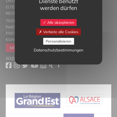
Dienste benutzt
UNTERRICHT
werden dürfen
ELTERN ALSACE - EUROSTAGES
RECRUTORRS
TOOLBOX
Alle akzeptieren
PARTNER
Verbiete alle Cookies
PRESSESCHAU
KONTAKT
Personalisieren
MITGLIEDER WERDEN
Datenschutzbestimmungen
SOZIALE MEDIEN