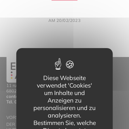
AM 20/02/2023
Diese Webseite
verwendet 'Cookies'
11 rue Mittlerweg,
68025 Colmar Cedex
um Inhalte und
contact@eltern-bilinguisme.org
Anzeigen zu
Tél.
03 89 20 46 74
personalisieren und zu
analysieren.
VORSTELLUNG
Bestimmen Sie, welche
DER ZWEISPRACHIGE