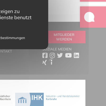
zeigen zu
ienste benutzt
OOLBOX
MITGLIEDER
zbestimmungen
WERDEN
RTNER
ESSESCHAU
SOZIALE MEDIEN
ONTAKT