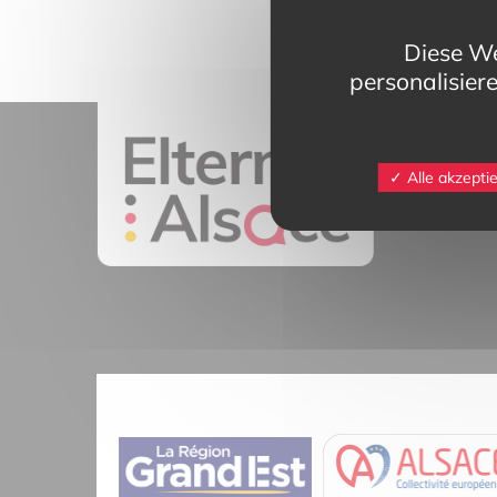
Diese We
personalisier
11 rue Mittlerw
Alle akzepti
68025 Colmar 
contact@eltern
Tél.
03 89 20 4