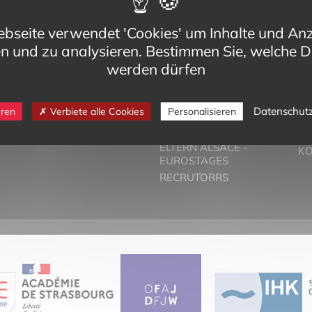
bseite verwendet 'Cookies' um Inhalte und An
en und zu analysieren. Bestimmen Sie, welche D
werden dürfen
eg,
VORSTELLUNG
T
Datenschut
eren
Verbiete alle Cookies
Personalisieren
Cedex
DER ZWEISPRACHIGE
PA
-bilinguisme.org
UNTERRICHT
PR
6 74
ELTERN ALSACE -
K
EUROSTAGES
RECRUTORRS