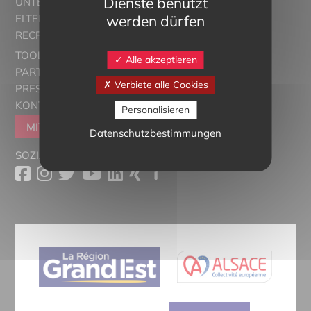
Dienste benutzt
UNTERRICHT
werden dürfen
ELTERN ALSACE - EUROSTAGES
RECRUTORRS
TOOLBOX
Alle akzeptieren
PARTNER
Verbiete alle Cookies
PRESSESCHAU
KONTAKT
Personalisieren
MITGLIEDER WERDEN
Datenschutzbestimmungen
SOZIALE MEDIEN