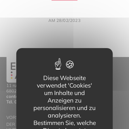
AM 28/02/2023
Diese Webseite
verwendet 'Cookies'
11 rue Mittlerweg,
68025 Colmar Cedex
um Inhalte und
contact@eltern-bilinguisme.org
Anzeigen zu
Tél.
03 89 20 46 74
personalisieren und zu
analysieren.
VORSTELLUNG
Bestimmen Sie, welche
DER ZWEISPRACHIGE