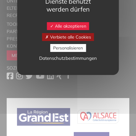
Dienste benutzt
UNTERRICHT
werden dürfen
ELTERN ALSACE - EUROSTAGES
RECRUTORRS
TOOLBOX
Alle akzeptieren
PARTNER
Verbiete alle Cookies
PRESSESCHAU
KONTAKT
Personalisieren
MITGLIEDER WERDEN
Datenschutzbestimmungen
SOZIALE MEDIEN