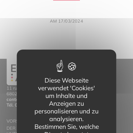
AM 17/03/2024
Diese Webseite
verwendet 'Cookies'
11 rue Mittlerweg,
68025 Colmar Cedex
um Inhalte und
contact@eltern-bilinguisme.org
Anzeigen zu
Tél.
03 89 20 46 74
personalisieren und zu
analysieren.
VORSTELLUNG
Bestimmen Sie, welche
DER ZWEISPRACHIGE