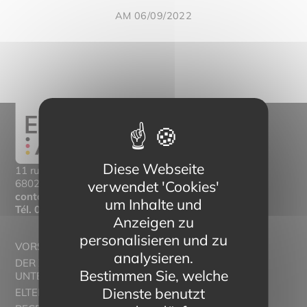
AM 06/09/2022
Diese Webseite
11 rue Mittlerweg,
68025 Colmar Cedex
verwendet 'Cookies'
contact@eltern-bilinguisme.org
um Inhalte und
Tél.
03 89 20 46 74
Anzeigen zu
personalisieren und zu
VORSTELLUNG
analysieren.
DER ZWEISPRACHIGE
Bestimmen Sie, welche
UNTERRICHT
Dienste benutzt
ELTERN ALSACE - EUROSTAGES