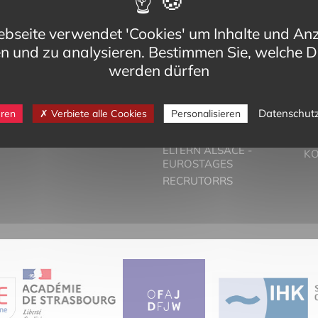
bseite verwendet 'Cookies' um Inhalte und An
en und zu analysieren. Bestimmen Sie, welche D
werden dürfen
eg,
VORSTELLUNG
T
Datenschut
eren
Verbiete alle Cookies
Personalisieren
Cedex
DER ZWEISPRACHIGE
PA
-bilinguisme.org
UNTERRICHT
PR
6 74
ELTERN ALSACE -
K
EUROSTAGES
RECRUTORRS