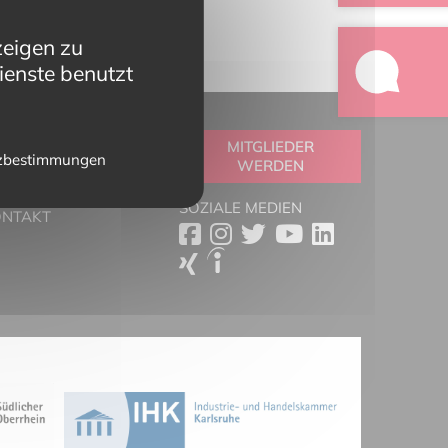
zeigen zu
ienste benutzt
OOLBOX
MITGLIEDER
zbestimmungen
WERDEN
RTNER
ESSESCHAU
SOZIALE MEDIEN
ONTAKT