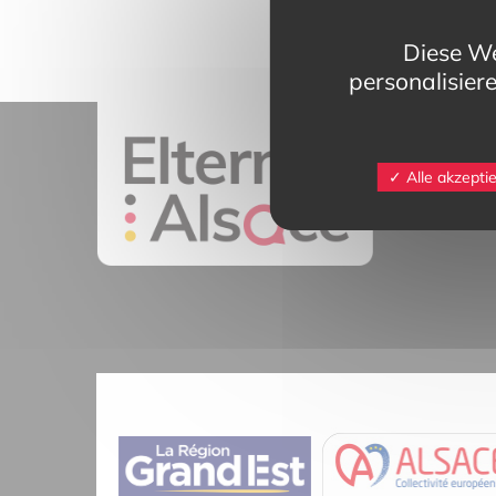
Diese We
personalisier
11 rue Mittlerw
Alle akzepti
68025 Colmar 
contact@eltern
Tél.
03 89 20 4