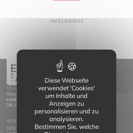
AM 01/03/2023
Diese Webseite
verwendet 'Cookies'
11 rue Mittlerweg,
68025 Colmar Cedex
um Inhalte und
contact@eltern-bilinguisme.org
Anzeigen zu
Tél.
03 89 20 46 74
personalisieren und zu
analysieren.
VORSTELLUNG
Bestimmen Sie, welche
DER ZWEISPRACHIGE