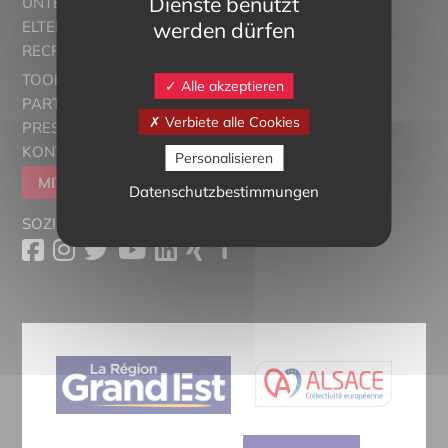
Dienste benutzt
UNTERRICHT
werden dürfen
ELTERN ALSACE - EUROSTAGES
RECRUTORRS
TOOLBOX
Alle akzeptieren
PARTNER
Verbiete alle Cookies
PRESSESCHAU
KONTAKT
Personalisieren
MITGLIEDER WERDEN
Datenschutzbestimmungen
SOZIALE MEDIEN