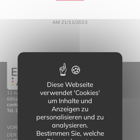
AM 21/11/2023
Diese Webseite
verwendet 'Cookies'
11 rue Mittlerweg,
68025 Colmar Cedex
um Inhalte und
contact@eltern-bilinguisme.org
Anzeigen zu
Tél.
03 89 20 46 74
personalisieren und zu
analysieren.
VORSTELLUNG
Bestimmen Sie, welche
DER ZWEISPRACHIGE