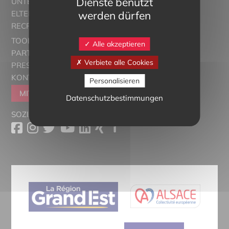
Dienste benutzt
UNTERRICHT
werden dürfen
ELTERN ALSACE - EUROSTAGES
RECRUTORRS
TOOLBOX
Alle akzeptieren
PARTNER
Verbiete alle Cookies
PRESSESCHAU
KONTAKT
Personalisieren
MITGLIEDER WERDEN
Datenschutzbestimmungen
SOZIALE MEDIEN