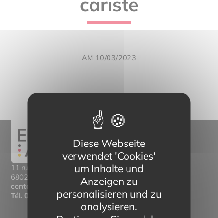
cariste
AM 10/03/2023
Diese Webseite
verwendet 'Cookies'
um Inhalte und
11 rue Mittlerweg,
68025 Colmar Cedex
Anzeigen zu
contact@eltern-bilinguisme.org
personalisieren und zu
Tél.
03 89 20 46 74
analysieren.