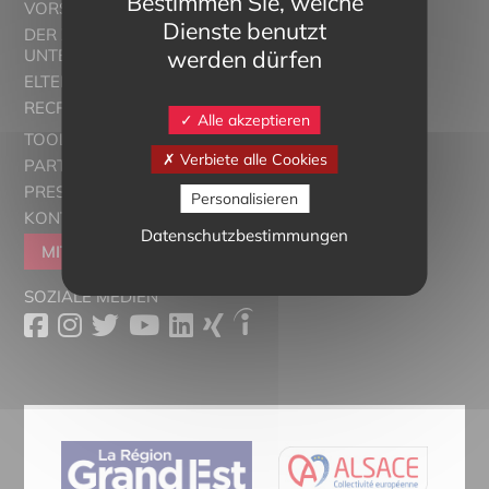
Bestimmen Sie, welche
VORSTELLUNG
Dienste benutzt
DER ZWEISPRACHIGE
werden dürfen
UNTERRICHT
ELTERN ALSACE - EUROSTAGES
RECRUTORRS
Alle akzeptieren
TOOLBOX
Verbiete alle Cookies
PARTNER
PRESSESCHAU
Personalisieren
KONTAKT
Datenschutzbestimmungen
MITGLIEDER WERDEN
SOZIALE MEDIEN