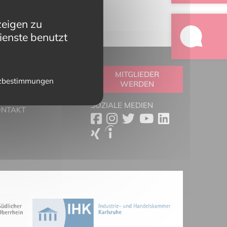
zeigen zu
ienste benutzt
OOLBOX
MITGLIEDER
zbestimmungen
WERDEN
RTNER
ESSESCHAU
SOZIALE MEDIEN
ONTAKT