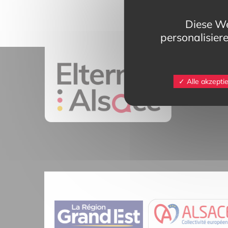
Diese We
personalisier
11 rue Mittlerw
Alle akzepti
68025 Colmar 
contact@eltern
Tél.
03 89 20 4