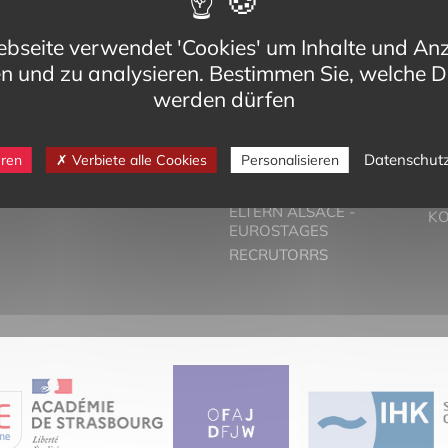
bseite verwendet 'Cookies' um Inhalte und An
en und zu analysieren. Bestimmen Sie, welche D
werden dürfen
eg,
VORSTELLUNG
T
Datenschut
eren
Verbiete alle Cookies
Personalisieren
Cedex
DER ZWEISPRACHIGE
PA
-bilinguisme.org
UNTERRICHT
PR
6 74
ELTERN ALSACE -
K
EUROSTAGES
RECRUTORRS