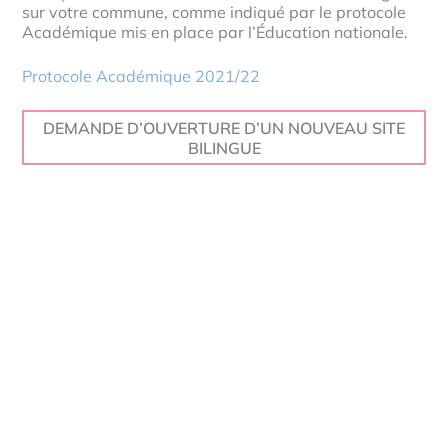
sur votre commune, comme indiqué par le protocole
Académique mis en place par l’Éducation nationale.
Protocole Académique 2021/22
DEMANDE D’OUVERTURE D’UN NOUVEAU SITE
BILINGUE
ATTENTION
: Les demandes pour des ouvertures de
nouveaux sites pour les rentrées 2026 et 2027 ne
sont ouvertes que jusqu’au
30 septembre 2025.
Informations complémentaires sur le site internet de
l’académie de Strasbourg.
Faites-vous également connaître
auprès d’Eltern Alsace : nous vous