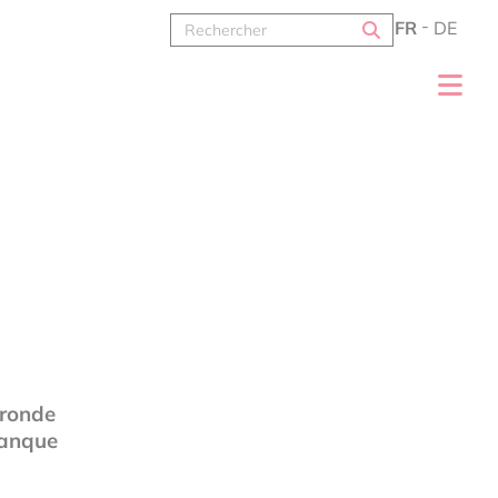
FR
DE
gronde
manque