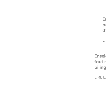
E
p
d
L
Ensei
faut m
bilin
LIRE 