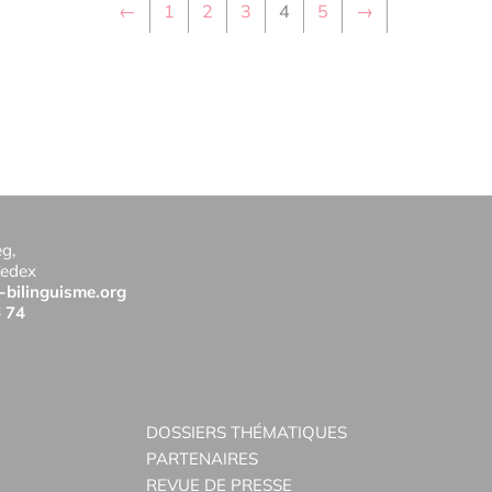
←
1
2
3
4
5
→
eg,
Cedex
-bilinguisme.org
6 74
DOSSIERS THÉMATIQUES
PARTENAIRES
REVUE DE PRESSE