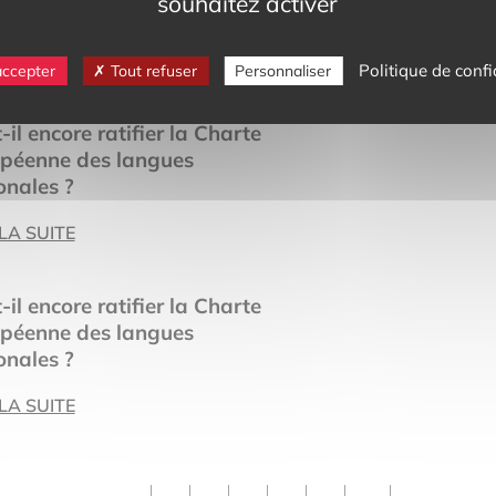
souhaitez activer
Wikipédia
LIRE LA SUITE
Politique de confi
accepter
Tout refuser
Personnaliser
-il encore ratifier la Charte
péenne des langues
onales ?
 LA SUITE
-il encore ratifier la Charte
péenne des langues
onales ?
 LA SUITE