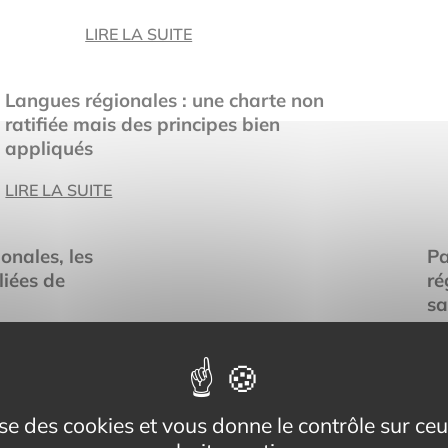
LIRE LA SUITE
Langues régionales : une charte non
ratifiée mais des principes bien
appliqués
LIRE LA SUITE
onales, les
Pa
iées de
ré
sa
LI
Breton, corse, occitan, catalan… Les
lise des cookies et vous donne le contrôle sur c
langues régionales se cultivent sur