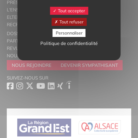
PRÉSENTATION
L'ENSEIGNEMENT BILINGUE
Tout accepter
ELTERN ALSACE - EUROSTAGES
Tout refuser
RECRUTORRS
Personnaliser
DOSSIERS THÉMATIQUES
PARTENAIRES
Politique de confidentialité
REVUE DE PRESSE
NOUS CONTACTER
NOUS REJOINDRE
DEVENIR SYMPATHISANT
SUIVEZ-NOUS SUR