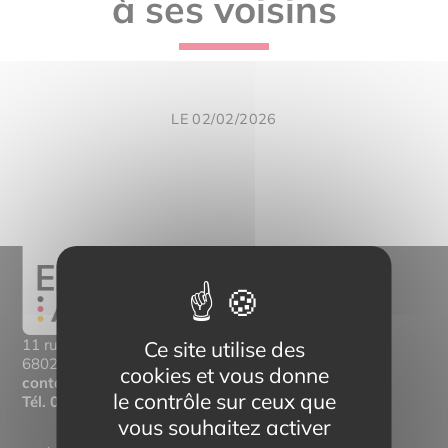
à ses voisins
LE 02/02/2026
11 rue Mittlerweg,
Ce site utilise des
68025 Colmar Cedex
cookies et vous donne
contact@eltern-bilinguisme.org
le contrôle sur ceux que
Tél.
03 89 20 46 74
vous souhaitez activer