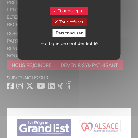
PRÉSENTATION
L'ENSEIGNEMENT BILINGUE
Tout accepter
ELTERN ALSACE - EUROSTAGES
Tout refuser
RECRUTORRS
Personnaliser
DOSSIERS THÉMATIQUES
PARTENAIRES
Politique de confidentialité
REVUE DE PRESSE
NOUS CONTACTER
NOUS REJOINDRE
DEVENIR SYMPATHISANT
SUIVEZ-NOUS SUR