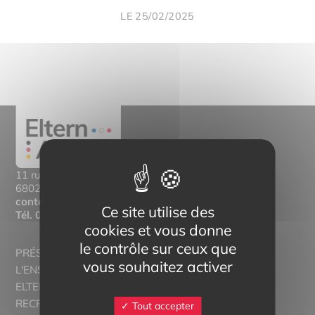
LE 25/02/2025
11 rue Mittlerweg,
68025 Colmar Cedex
contact@eltern-bilinguisme.org
Ce site utilise des
Tél.
03 89 20 46 74
cookies et vous donne
le contrôle sur ceux que
PRÉSENTATION
vous souhaitez activer
L'ENSEIGNEMENT BILINGUE
ELTERN ALSACE - EUROSTAGES
RECRUTORRS
Tout accepter