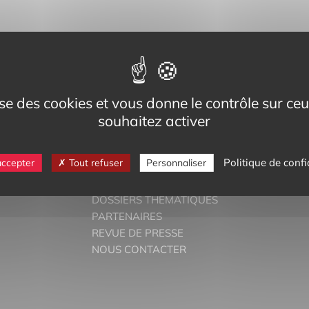
eg,
Cedex
lise des cookies et vous donne le contrôle sur c
-bilinguisme.org
souhaitez activer
6 74
Politique de confi
accepter
Tout refuser
Personnaliser
DOSSIERS THÉMATIQUES
PARTENAIRES
REVUE DE PRESSE
NOUS CONTACTER