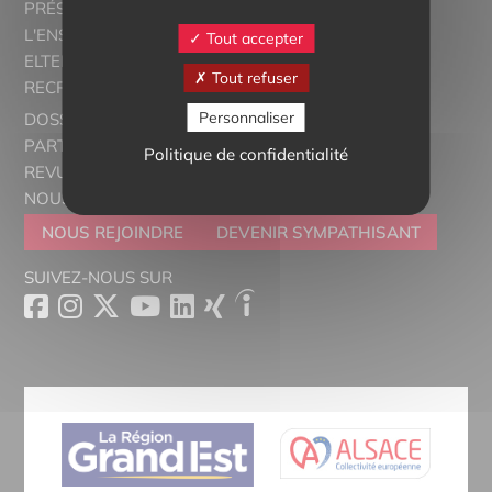
PRÉSENTATION
L'ENSEIGNEMENT BILINGUE
Tout accepter
ELTERN ALSACE - EUROSTAGES
Tout refuser
RECRUTORRS
Personnaliser
DOSSIERS THÉMATIQUES
PARTENAIRES
Politique de confidentialité
REVUE DE PRESSE
NOUS CONTACTER
NOUS REJOINDRE
DEVENIR SYMPATHISANT
SUIVEZ-NOUS SUR