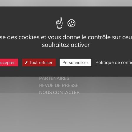
eg,
Cedex
-bilinguisme.org
lise des cookies et vous donne le contrôle sur c
6 74
souhaitez activer
Politique de confi
accepter
Tout refuser
Personnaliser
DOSSIERS THÉMATIQUES
PARTENAIRES
REVUE DE PRESSE
NOUS CONTACTER