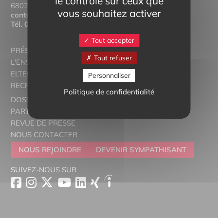
le contrôle sur ceux que
68025 Colmar Cedex
vous souhaitez activer
contact@eltern-bilinguisme.org
Tél.
03 89 20 46 74
Tout accepter
PRÉSENTATION
Tout refuser
L'ENSEIGNEMENT BILINGUE
ELTERN ALSACE - EUROSTAGES
Personnaliser
RECRUTORRS
Politique de confidentialité
DOSSIERS THÉMATIQUES
PARTENAIRES
REVUE DE PRESSE
NOUS CONTACTER
NOUS REJOINDRE
DEVENIR SYMPATHISANT
SUIVEZ-NOUS SUR