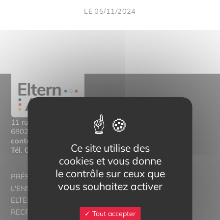
LE 05/11/2024
11 rue Mittlerweg,
68025 Colmar Cedex
contact@eltern-bilinguisme.org
Ce site utilise des
Tél.
03 89 20 46 74
cookies et vous donne
le contrôle sur ceux que
PRÉSENTATION
vous souhaitez activer
L'ENSEIGNEMENT BILINGUE
ELTERN ALSACE - EUROSTAGES
RECRUTORRS
Tout accepter