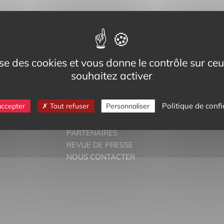
eg,
Cedex
-bilinguisme.org
lise des cookies et vous donne le contrôle sur c
6 74
souhaitez activer
Politique de confi
accepter
Tout refuser
Personnaliser
DOSSIERS THÉMATIQUES
PARTENAIRES
REVUE DE PRESSE
NOUS CONTACTER