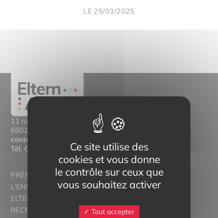
LE 25/03/2025
11 rue Mittlerweg,
68025 Colmar Cedex
contact@eltern-bilinguisme.org
Ce site utilise des
Tél.
03 89 20 46 74
cookies et vous donne
le contrôle sur ceux que
PRÉSENTATION
vous souhaitez activer
L'ENSEIGNEMENT BILINGUE
ELTERN ALSACE - EUROSTAGES
RECRUTORRS
Tout accepter