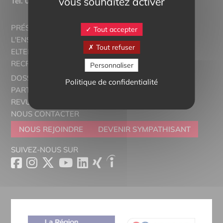
vous souhaitez activer
Tél.
03 89 20 46 74
PRÉSENTATION
Tout accepter
L'ENSEIGNEMENT BILINGUE
Tout refuser
ELTERN ALSACE - EUROSTAGES
RECRUTORRS
Personnaliser
DOSSIERS THÉMATIQUES
Politique de confidentialité
PARTENAIRES
REVUE DE PRESSE
NOUS CONTACTER
NOUS REJOINDRE
DEVENIR SYMPATHISANT
SUIVEZ-NOUS SUR