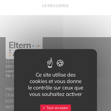
LE 05/11/2023
11 rue Mittlerweg,
68025 Colmar Cedex
contact@eltern-bilinguisme.org
Ce site utilise des
Tél.
03 89 20 46 74
cookies et vous donne
le contrôle sur ceux que
PRÉSENTATION
vous souhaitez activer
L'ENSEIGNEMENT BILINGUE
ELTERN ALSACE - EUROSTAGES
RECRUTORRS
Tout accepter