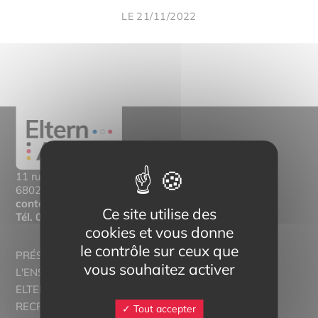
LE 21/11/2022
11 rue Mittlerweg,
68025 Colmar Cedex
contact@eltern-bilinguisme.org
Ce site utilise des
Tél.
03 89 20 46 74
cookies et vous donne
le contrôle sur ceux que
PRÉSENTATION
vous souhaitez activer
L'ENSEIGNEMENT BILINGUE
ELTERN ALSACE - EUROSTAGES
RECRUTORRS
Tout accepter