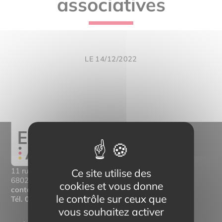
associatives
LE 14/12/2022
11 rue Mittlerweg,
Ce site utilise des
68025 Colmar Cedex
cookies et vous donne
contact@eltern-bilinguisme.org
le contrôle sur ceux que
Tél.
03 89 20 46 74
vous souhaitez activer