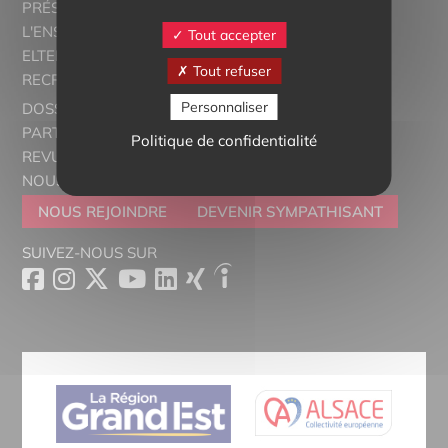
PRÉSENTATION
L'ENSEIGNEMENT BILINGUE
Tout accepter
ELTERN ALSACE - EUROSTAGES
Tout refuser
RECRUTORRS
Personnaliser
DOSSIERS THÉMATIQUES
PARTENAIRES
Politique de confidentialité
REVUE DE PRESSE
NOUS CONTACTER
NOUS REJOINDRE
DEVENIR SYMPATHISANT
SUIVEZ-NOUS SUR