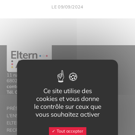
LE 09/09/2024
11 rue Mittlerweg,
68025 Colmar Cedex
contact@eltern-bilinguisme.org
Ce site utilise des
Tél.
03 89 20 46 74
cookies et vous donne
le contrôle sur ceux que
PRÉSENTATION
vous souhaitez activer
L'ENSEIGNEMENT BILINGUE
ELTERN ALSACE - EUROSTAGES
RECRUTORRS
Tout accepter