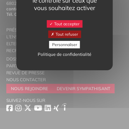
le contrôle sur ceux que
68025 Colmar Cedex
vous souhaitez activer
contact@eltern-bilinguisme.org
Tél.
03 89 20 46 74
Tout accepter
PRÉSENTATION
Tout refuser
L'ENSEIGNEMENT BILINGUE
ELTERN ALSACE - EUROSTAGES
Personnaliser
RECRUTORRS
Politique de confidentialité
DOSSIERS THÉMATIQUES
PARTENAIRES
REVUE DE PRESSE
NOUS CONTACTER
NOUS REJOINDRE
DEVENIR SYMPATHISANT
SUIVEZ-NOUS SUR